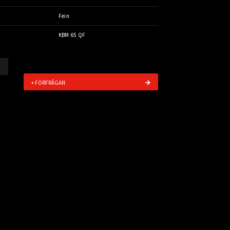
Fein
KBM 65 QF
+ FÖRFRÅGAN