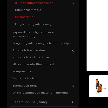
Borr- och bilningsmaskiner
Bilningshammare
Borrmaskiner
Bergborrningsutrustning
Kapmaskiner, sågstationer och
svetsutrustning
Rengöringsutrustning och stoftavskiljare
Slip- och fräsmaskiner
Klipp- och bockmaskiner
Mät- och kontrollinstrument
Kompressorer
Vagnar och kärror
Betong och bruk
Lyftutrustning och materialhantering
El, energi och belysning