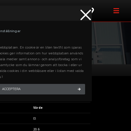
PRODUKTER
t med oss så hjälper vi dig!
x
Inställningar
ebbplatsen. En cookie är en liten textfil som sparas
l cookies ger information om hur webbplatsen används
sociala medier samt annons- och analysföretag som vi
t samtycke som du lämnar genom att bocka i eller ur
5 mm
lda cookies i din webbläsare eller i listan med valda
.)
 METALL, ELDRIVEN, < 35 MM
ACCEPTERA
Värde
El
20.6