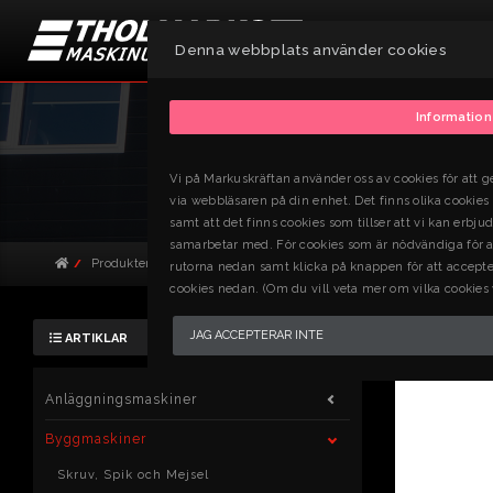
Denna webbplats använder cookies
Information
Vi på Markuskräftan använder oss av cookies för att ge
via webbläsaren på din enhet. Det finns olika cookie
samt att det finns cookies som tillser att vi kan erbj
samarbetar med. För cookies som är nödvändiga för att
Produkter
Byggmaskiner
Borr- och bilningsmaskiner
Bor
rutorna nedan samt klicka på knappen för att accepter
cookies nedan. (Om du vill veta mer om vilka cookies
MAGNETB
JAG ACCEPTERAR INTE
ARTIKLAR
Art.nr: 843423
Anläggningsmaskiner
Byggmaskiner
Skruv, Spik och Mejsel