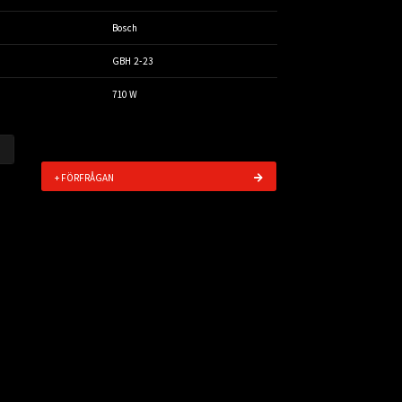
Bosch
GBH 2-23
710 W
+ FÖRFRÅGAN