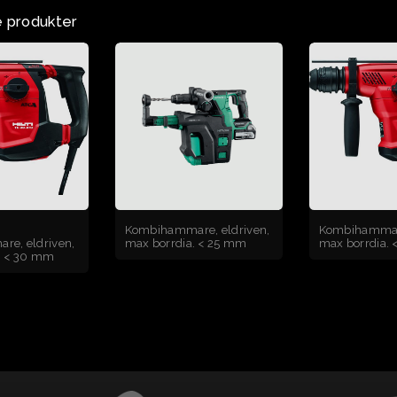
 produkter
Kombihammare, eldriven,
Kombihammare
e, eldriven,
max borrdia. < 25 mm
max borrdia.
. < 30 mm