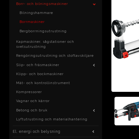
Borr- och bilningsmaskiner
Bilningshammare
Borrmaskiner
Bergborrningsutrustning
Kapmaskiner, sågstationer och
svetsutrustning
Rengöringsutrustning och stoftavskiljare
Slip- och fräsmaskiner
Klipp- och bockmaskiner
Mät- och kontrollinstrument
Kompressorer
Vagnar och kärror
Betong och bruk
Lyftutrustning och materialhantering
El, energi och belysning