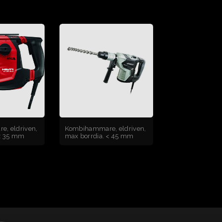
, eldriven,
Kombihammare, eldriven,
 < 35 mm
max borrdia. < 45 mm