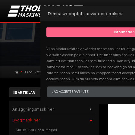
Denna webbplats använder cookies
Information
Vi på Markuskräftan använder oss av cookies för att ge
via webbläsaren på din enhet. Det finns olika cookie
samt att det finns cookies som tillser att vi kan erbj
samarbetar med. För cookies som är nödvändiga för att
Produkter
Byggmaskiner
Borr- och bilningsmaskiner
Bor
rutorna nedan samt klicka på knappen för att accepter
cookies nedan. (Om du vill veta mer om vilka cookies
BORR- O
JAG ACCEPTERAR INTE
ARTIKLAR
Art.nr: 843214
Anläggningsmaskiner
Byggmaskiner
Skruv, Spik och Mejsel