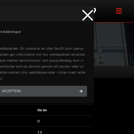
PRODUKTER
t med oss så hjälper vi dig!
x
Inställningar
ebbplatsen. En cookie är en liten textfil som sparas
l cookies ger information om hur webbplatsen används
sociala medier samt annons- och analysföretag som vi
t samtycke som du lämnar genom att bocka i eller ur
 30 mm
lda cookies i din webbläsare eller i listan med valda
.)
UG. MAX BORRDIA. < 30 MM
ACCEPTERA
Värde
El
3.6