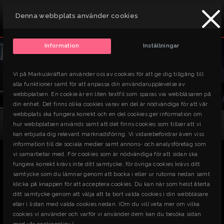
PRODUKTER
Denna webbplats använder cookies
x
Söker du efter något du inte hittar? Ta kontakt med oss så
hjälper vi dig!
Information
Inställningar
Vi på Markuskräftan använder oss av cookies för att ge dig tillgång till
alla funktioner samt för att anpassa din användarupplevelse av
webbplatsen. En cookie är en liten textfil som sparas via webbläsaren på
din enhet. Det finns olika cookies varav en del är nödvändiga för att vår
webbplats ska fungera korrekt och en del cookies ger information om
Produkter
Byggmaskiner
Kompressorer
hur webbplatsen används samt att det finns cookies som tillser att vi
Kompressor, eldriven, < 700 l/min
kan erbjuda dig relevant marknadsföring. Vi vidarebefordrar även viss
information till de sociala medier samt annons- och analysföretag som
ARTIKLAR
vi samarbetar med. För cookies som är nödvändiga för att sidan ska
fungera korrekt krävs inte ditt samtycke, för övriga cookies krävs ditt
samtycke som du lämnar genom att bocka i eller ur rutorna nedan samt
SÖK
klicka på knappen för att acceptera cookies. Du kan när som helst återta
ditt samtycke genom att välja att ta bort valda cookies i din webbläsare
MENY
eller i listan med valda cookies nedan. (Om du vill veta mer om vilka
cookies vi använder och varför vi använder dem kan du besöka sidan