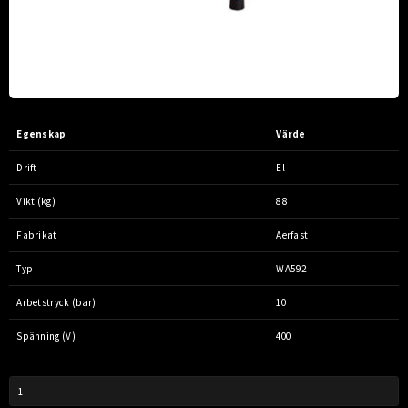
Egenskap
Värde
Drift
El
Vikt (kg)
88
Fabrikat
Aerfast
Typ
WA592
Arbetstryck (bar)
10
Spänning (V)
400