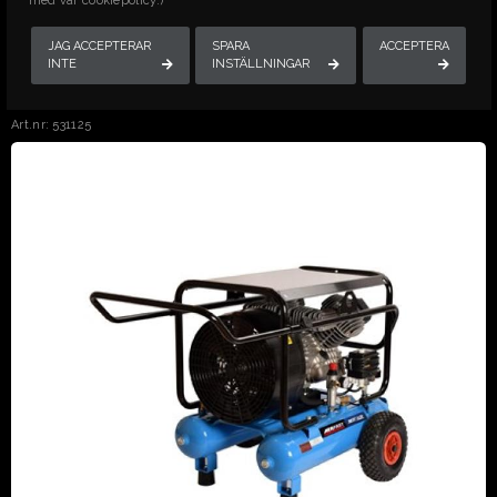
med vår cookiepolicy.)
Senast besökta produkterna
JAG ACCEPTERAR
SPARA
ACCEPTERA
INTE
INSTÄLLNINGAR
KOMPRESSOR, ELDRIVEN, < 700
L/MIN
Art.nr: 531125